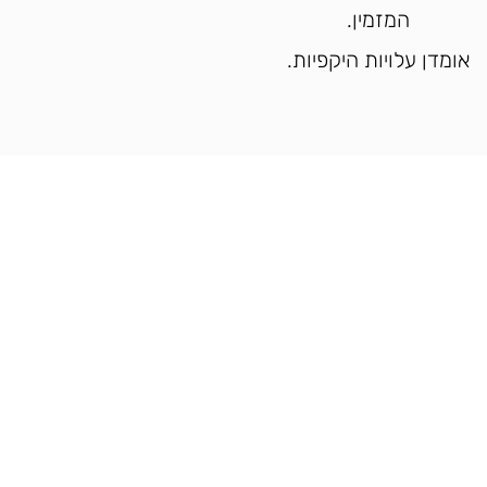
המזמין
.
אומדן עלויות היקפיות.
+972-54-55305
H.kamuyot@gmai
הו הנביא, מודיעין